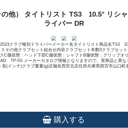
他） タイトリスト TS3 10.5° リシ
ライバー DR
32523クラブ種別ドライバーメーカー名タイトリスト商品名TS3 1
スその他クラブセット組合せ内容クラブセット本数0クラブセット不
スC傷状態：ヘッド下部C傷状態：シャフトB傷状態：グリップオリ
rAD TP-5S メーカーカタログ情報となりますので、実商品と異
ャフト長(インチ)クラブ重量(g)店舗名西宮北店住所兵庫県西宮市山口町名来2
購入する